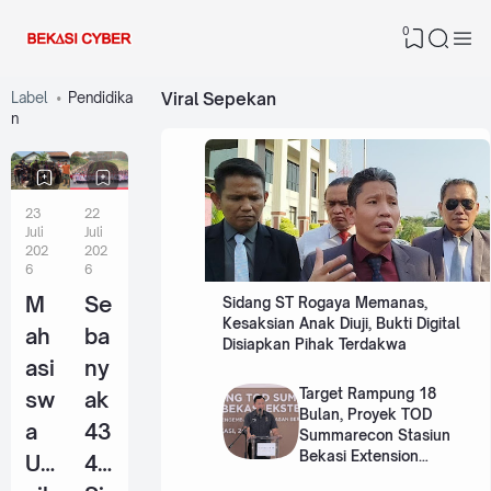
0
Label
Pendidika
Viral Sepekan
n
23
22
Juli
Juli
202
202
6
6
M
Se
Sidang ST Rogaya Memanas,
Kesaksian Anak Diuji, Bukti Digital
ah
ba
Disiapkan Pihak Terdakwa
asi
ny
Target Rampung 18
sw
ak
Bulan, Proyek TOD
a
43
Summarecon Stasiun
Bekasi Extension
Un
4
Dimulai